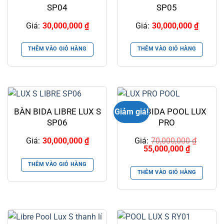
SP04
SP05
Giá:
30,000,000
₫
Giá:
30,000,000
₫
THÊM VÀO GIỎ HÀNG
THÊM VÀO GIỎ HÀNG
BÀN BIDA LIBRE LUX S
BÀN BIDA POOL LUX
Giảm giá!
SP06
PRO
Giá:
30,000,000
₫
Giá:
70,000,000
₫
Giá
Giá
55,000,000
₫
gốc
hiện
là:
tại
THÊM VÀO GIỎ HÀNG
70,000,000 ₫.
là:
THÊM VÀO GIỎ HÀNG
55,000,000