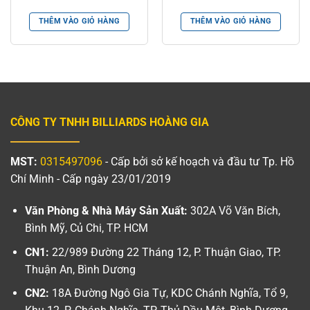
THÊM VÀO GIỎ HÀNG
THÊM VÀO GIỎ HÀNG
CÔNG TY TNHH BILLIARDS HOÀNG GIA
MST:
0315497096
- Cấp bởi sở kế hoạch và đầu tư Tp. Hồ
Chí Minh - Cấp ngày 23/01/2019
Văn Phòng & Nhà Máy Sản Xuất:
302A Võ Văn Bích,
Bình Mỹ, Củ Chi, TP. HCM
CN1:
22/989 Đường 22 Tháng 12, P. Thuận Giao, TP.
Thuận An, Bình Dương
CN2:
18A Đường Ngô Gia Tự, KDC Chánh Nghĩa, Tổ 9,