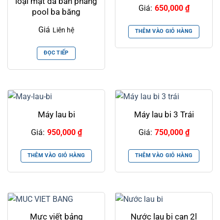
loại mặt đá bàn phăng
Giá:
650,000
₫
pool ba băng
Giá
Liên hệ
THÊM VÀO GIỎ HÀNG
ĐỌC TIẾP
Máy lau bi
Máy lau bi 3 Trái
Giá:
950,000
₫
Giá:
750,000
₫
THÊM VÀO GIỎ HÀNG
THÊM VÀO GIỎ HÀNG
Mực viết bảng
Nước lau bi can 2l