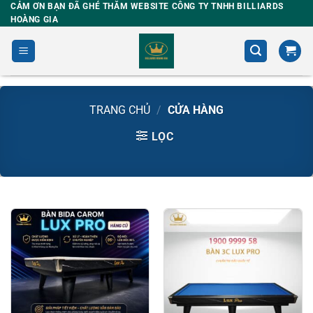
Skip
CẢM ƠN BẠN ĐÃ GHÉ THĂM WEBSITE CÔNG TY TNHH BILLIARDS
HOÀNG GIA
to
content
TRANG CHỦ
/
CỬA HÀNG
LỌC