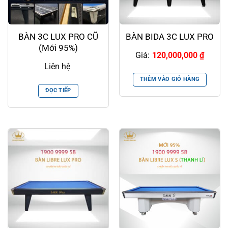
BÀN 3C LUX PRO CŨ
BÀN BIDA 3C LUX PRO
(Mới 95%)
Giá:
120,000,000
₫
Liên hệ
THÊM VÀO GIỎ HÀNG
ĐỌC TIẾP