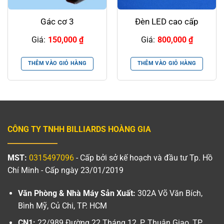
Gác cơ 3
Đèn LED cao cấp
Giá:
150,000
₫
Giá:
800,000
₫
THÊM VÀO GIỎ HÀNG
THÊM VÀO GIỎ HÀNG
CÔNG TY TNHH BILLIARDS HOÀNG GIA
MST:
0315497096
- Cấp bởi sở kế hoạch và đầu tư Tp. Hồ
Chí Minh - Cấp ngày 23/01/2019
Văn Phòng & Nhà Máy Sản Xuất:
302A Võ Văn Bích,
Bình Mỹ, Củ Chi, TP. HCM
CN1:
22/989 Đường 22 Tháng 12, P. Thuận Giao, TP.