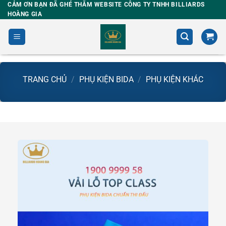
Skip
CẢM ƠN BẠN ĐÃ GHÉ THĂM WEBSITE CÔNG TY TNHH BILLIARDS
HOÀNG GIA
to
content
TRANG CHỦ
/
PHỤ KIỆN BIDA
/
PHỤ KIỆN KHÁC