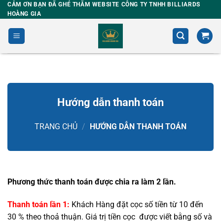
Skip
CẢM ƠN BẠN ĐÃ GHÉ THĂM WEBSITE CÔNG TY TNHH BILLIARDS
HOÀNG GIA
to
content
Hướng dẫn thanh toán
TRANG CHỦ
/
HƯỚNG DẪN THANH TOÁN
Phương thức thanh toán được chia ra làm 2 lần.
Thanh toán lần 1:
Khách Hàng đặt cọc số tiền từ 10 đến
30 % theo thoả thuận. Giá trị tiền cọc được viết bằng số và