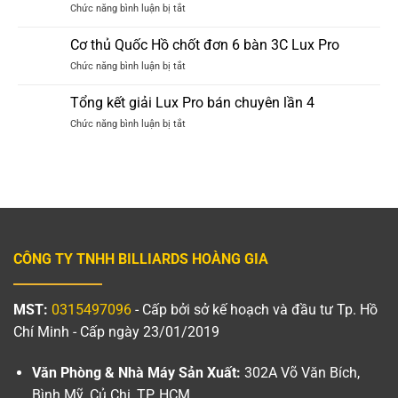
ở
Chức năng bình luận bị tắt
tâm
LUX
Tổng
huyết
PRO
kết
mở
Cơ thủ Quốc Hồ chốt đơn 6 bàn 3C Lux Pro
giải
phòng
ở
Chức năng bình luận bị tắt
3c
tập
Cơ
nội
thủ
bộ
Tổng kết giải Lux Pro bán chuyên lần 4
Quốc
Billiards
ở
Chức năng bình luận bị tắt
Hồ
Hoàng
Tổng
chốt
Gia
kết
đơn
giải
6
Lux
bàn
Pro
3C
bán
Lux
chuyên
Pro
lần
CÔNG TY TNHH BILLIARDS HOÀNG GIA
4
MST:
0315497096
- Cấp bởi sở kế hoạch và đầu tư Tp. Hồ
Chí Minh - Cấp ngày 23/01/2019
Văn Phòng & Nhà Máy Sản Xuất:
302A Võ Văn Bích,
Bình Mỹ, Củ Chi, TP. HCM