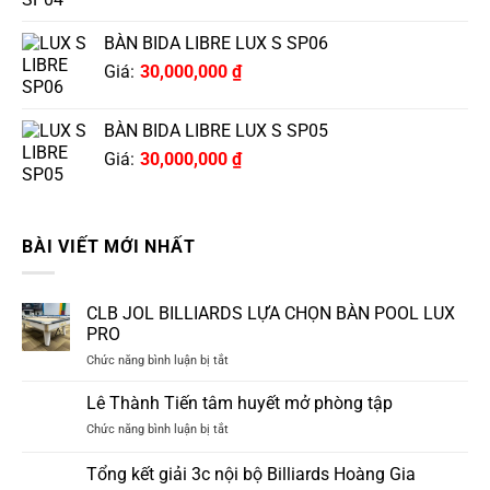
BÀN BIDA LIBRE LUX S SP06
Giá:
30,000,000
₫
BÀN BIDA LIBRE LUX S SP05
Giá:
30,000,000
₫
BÀI VIẾT MỚI NHẤT
CLB JOL BILLIARDS LỰA CHỌN BÀN POOL LUX
PRO
ở
Chức năng bình luận bị tắt
CLB
JOL
Lê Thành Tiến tâm huyết mở phòng tập
BILLIARDS
ở
Chức năng bình luận bị tắt
LỰA
Lê
CHỌN
Thành
Tổng kết giải 3c nội bộ Billiards Hoàng Gia
BÀN
Tiến
POOL