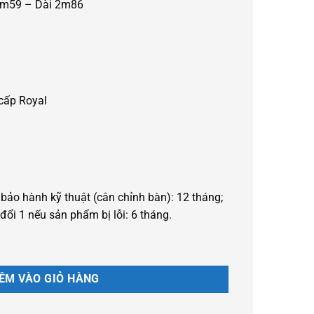
 1m59 – Dài 2m86
cấp Royal
ảo hành kỹ thuật (cân chỉnh bàn): 12 tháng;
đổi 1 nếu sản phẩm bị lỗi: 6 tháng.
lượng
ÊM VÀO GIỎ HÀNG