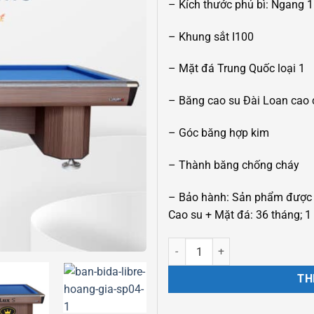
– Kích thước phủ bì: Ngang
– Khung sắt I100
– Mặt đá Trung Quốc loại 1
– Băng cao su Đài Loan cao 
– Góc băng hợp kim
– Thành băng chống cháy
–
Bảo hành: Sản phẩm được b
Cao su + Mặt đá: 36 tháng; 1 
BÀN BIDA LIBRE LUX S SP04 số 
TH