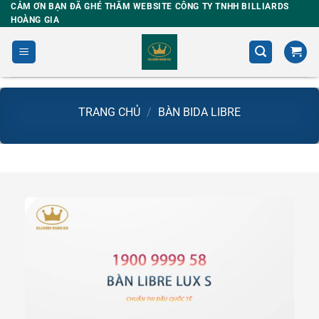
Skip
CẢM ƠN BẠN ĐÃ GHÉ THĂM WEBSITE CÔNG TY TNHH BILLIARDS
HOÀNG GIA
to
content
TRANG CHỦ
/
BÀN BIDA LIBRE