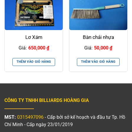
Lơ Xám
Bàn chải nhựa
Giá:
650,000
₫
Giá:
50,000
₫
THÊM VÀO GIỎ HÀNG
THÊM VÀO GIỎ HÀNG
CÔNG TY TNHH BILLIARDS HOÀNG GIA
MST:
0315497096
- Cấp bởi sở kế hoạch và đầu tư Tp. Hồ
Chí Minh - Cấp ngày 23/01/2019