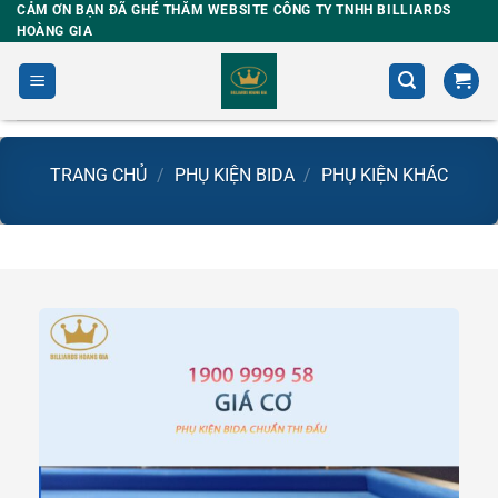
Skip
CẢM ƠN BẠN ĐÃ GHÉ THĂM WEBSITE CÔNG TY TNHH BILLIARDS
HOÀNG GIA
to
content
TRANG CHỦ
/
PHỤ KIỆN BIDA
/
PHỤ KIỆN KHÁC