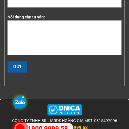
Nội dung cần tư vấn:
CÔNG TY TNHH BILLIARDS HOÀNG GIA MST: 0315497096
1900 9999 58
1900 9999 58
HOTLINE: