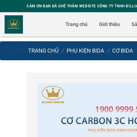
Skip
CẢM ƠN BẠN ĐÃ GHÉ THĂM WEBSITE CÔNG TY TNHH BILLI
to
content
Trang chủ
Giới thiệu
S
TRANG CHỦ
/
PHỤ KIỆN BIDA
/
CƠ BIDA