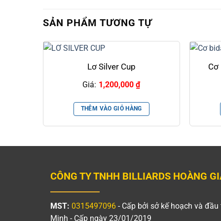
SẢN PHẨM TƯƠNG TỰ
Lơ Silver Cup
Cơ 
Giá:
1,200,000
₫
THÊM VÀO GIỎ HÀNG
CÔNG TY TNHH BILLIARDS HOÀNG GI
MST:
0315497096
- Cấp bởi sở kế hoạch và đầu 
Minh - Cấp ngày 23/01/2019