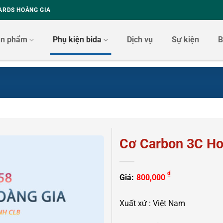
ARDS HOÀNG GIA
ản phẩm
Phụ kiện bida
Dịch vụ
Sự kiện
B
Cơ Carbon 3C Ho
₫
Giá:
800,000
Xuất xứ : Việt Nam