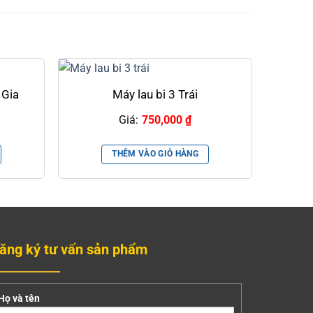
 Gia
Máy lau bi 3 Trái
Giá:
750,000
₫
THÊM VÀO GIỎ HÀNG
ăng ký tư vấn sản phẩm
Họ và tên