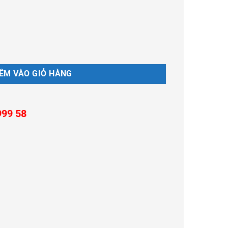
g
ÊM VÀO GIỎ HÀNG
999 58