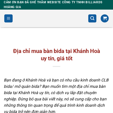
Skip
CẢM ƠN BẠN ĐÃ GHÉ THĂM WEBSITE CÔNG TY TNHH BILLIARDS
HOÀNG GIA
to
content
Địa chỉ mua bàn bida tại Khánh Hoà
uy tín, giá tốt
Bạn đang ở Khánh Hoà và bạn có nhu cầu kinh doanh CLB
bida/ mở quán bida? Bạn muốn tìm một địa chỉ
mua bàn
bida
tại Khánh Hoà uy tín, có dịch vụ lắp đặt chuyên
nghiệp. Đừng bỏ qua bài viết này, nó sẽ cung cấp cho bạn
những thông tin quan trọng để quá trình kinh doanh dịch
vụ bida trở nên đơn giản hơn.