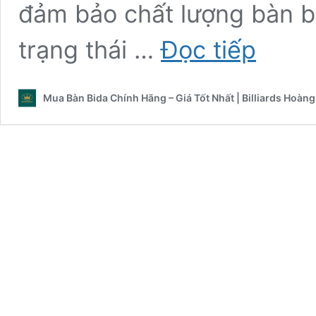
đảm bảo chất lượng bàn b
Chính
trạng thái …
Đọc tiếp
sách
bảo
hành
Mua Bàn Bida Chính Hãng – Giá Tốt Nhất | Billiards Hoàng
bàn
bida
tại
Billiards
Hoàng
Gia