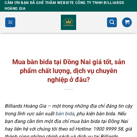
Skip
CẢM ƠN BẠN ĐÃ GHÉ THĂM WEBSITE CÔNG TY TNHH BILLIARDS
HOÀNG GIA
to
content
Mua bàn bida tại Đồng Nai giá tốt, sản
phẩm chất lượng, dịch vụ chuyên
nghiệp ở đâu?
Billiards Hoàng Gia – một trong những địa chỉ đáng tin cậy
trong lĩnh vực sản xuất
bàn bida
, phụ kiện bàn bida. Nếu
bạn đang cần tìm một địa chỉ mua bàn bida tại Đồng Nai
hay liên hệ với chúng tôi theo số Hotline: 1900 9999 58, giá
thành cùng những chính sách và dịch vụ tại Billiards