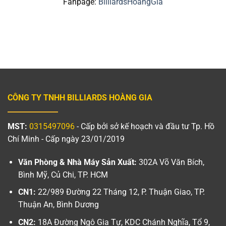
Fanpage:
BilliardsHoangGia
CÔNG TY TNHH BILLIARDS HOÀNG GIA
MST:
0315497096
- Cấp bởi sở kế hoạch và đầu tư Tp. Hồ
Chí Minh - Cấp ngày 23/01/2019
Văn Phòng & Nhà Máy Sản Xuất:
302A Võ Văn Bích,
Bình Mỹ, Củ Chi, TP. HCM
CN1:
22/989 Đường 22 Tháng 12, P. Thuận Giao, TP.
Thuận An, Bình Dương
CN2:
18A Đường Ngô Gia Tự, KDC Chánh Nghĩa, Tổ 9,