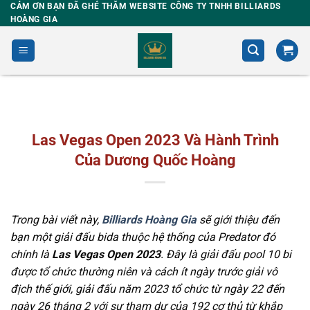
Skip
CẢM ƠN BẠN ĐÃ GHÉ THĂM WEBSITE CÔNG TY TNHH BILLIARDS
HOÀNG GIA
to
content
Las Vegas Open 2023 Và Hành Trình
Của Dương Quốc Hoàng
Trong bài viết này,
Billiards Hoàng Gia
sẽ giới thiệu đến
bạn một giải đấu bida thuộc hệ thống của Predator đó
chính là
Las Vegas Open 2023
. Đây là giải đấu pool 10 bi
được tổ chức thường niên và cách ít ngày trước giải vô
địch thế giới, giải đấu năm 2023 tổ chức từ ngày 22 đến
ngày 26 tháng 2 với sự tham dự của 192 cơ thủ từ khắp