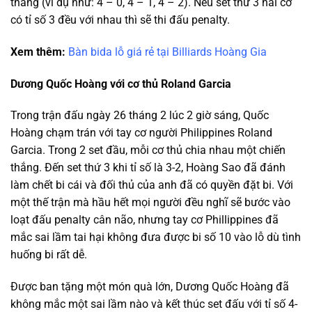
thắng (ví dụ như: 4 – 0, 4 – 1, 4 – 2). Nếu set thứ 3 hai cơ
có tỉ số 3 đều với nhau thì sẽ thi đấu penalty.
Xem thêm:
Bàn bida lỗ giá rẻ tại Billiards Hoàng Gia
Dương Quốc Hoàng với cơ thủ Roland Garcia
Trong trận đấu ngày 26 tháng 2 lúc 2 giờ sáng, Quốc
Hoàng chạm trán với tay cơ người Philippines Roland
Garcia. Trong 2 set đầu, mỗi cơ thủ chia nhau một chiến
thắng. Đến set thứ 3 khi tỉ số là 3-2, Hoàng Sao đã đánh
làm chết bi cái và đối thủ của anh đã có quyền đặt bi. Với
một thế trận mà hầu hết mọi người đều nghĩ sẽ bước vào
loạt đấu penalty cân não, nhưng tay cơ Phillippines đã
mắc sai lầm tai hại không đưa được bi số 10 vào lỗ dù tình
huống bi rất dễ.
Được ban tặng một món quà lớn, Dương Quốc Hoàng đã
không mắc một sai lầm nào và kết thúc set đấu với tỉ số 4-