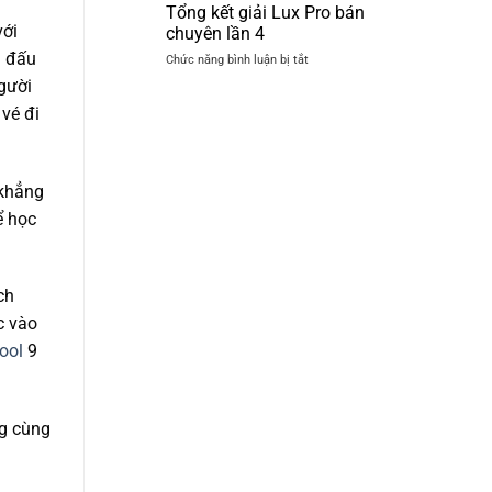
thủ
Tổng kết giải Lux Pro bán
Billiards
Quốc
Hoàng
với
chuyên lần 4
Hồ
Gia
n đấu
ở
Chức năng bình luận bị tắt
chốt
Tổng
đơn
gười
kết
6
vé đi
giải
bàn
Lux
3C
Pro
Lux
bán
Pro
 khẳng
chuyên
lần
ể học
4
ch
c vào
ool
9
ng cùng