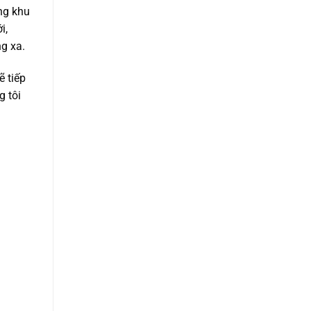
ong khu
i,
g xa.
ẽ tiếp
g tôi