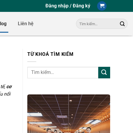
Đăng nhập / Đăng ký
Tìm
log
Liên hệ
kiếm:
TỪ KHOÁ TÌM KIẾM
tế,
cơ
u nổi