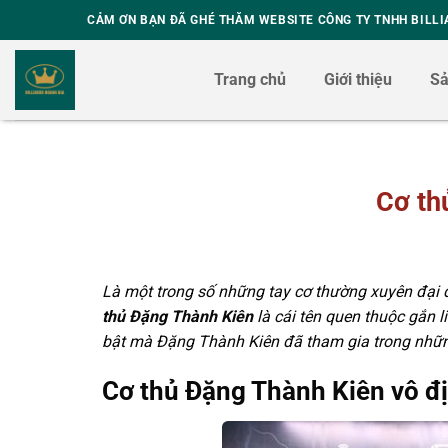
Skip
CẢM ƠN BẠN ĐÃ GHÉ THĂM WEBSITE CÔNG TY TNHH BILLI
to
content
Trang chủ
Giới thiệu
S
Cơ th
Là một trong số những tay cơ thường xuyên đại d
thủ Đặng Thành Kiên
là cái tên quen thuộc gắn li
bật mà Đặng Thành Kiên đã tham gia trong nhữn
Cơ thủ Đặng Thành Kiên vô đị