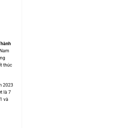
Thành
t Nam
ông
t thúc
am 2023
t là 7
1 và