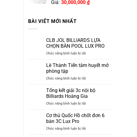
Giá:
30,000,000
₫
BÀI VIẾT MỚI NHẤT
CLB JOL BILLIARDS LỰA
CHỌN BÀN POOL LUX PRO
ở
Chức năng bình luận bị tắt
CLB
JOL
Lê Thành Tiến tâm huyết mở
BILLIARDS
phòng tập
LỰA
ở
Chức năng bình luận bị tắt
CHỌN
Lê
BÀN
Thành
Tổng kết giải 3c nội bộ
POOL
Tiến
LUX
Billiards Hoàng Gia
tâm
PRO
ở
Chức năng bình luận bị tắt
huyết
Tổng
mở
kết
Cơ thủ Quốc Hồ chốt đơn 6
phòng
giải
tập
bàn 3C Lux Pro
3c
ở
Chức năng bình luận bị tắt
nội
Cơ
bộ