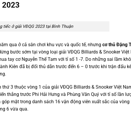
G 2023
 tiếc ở giải VĐQG 2023 tại Bình Thuận
 năm qua ở cả sân chơi khu vực và quốc tế, nhưng
cơ thủ Đặng 
 dừng bước sớm tại vòng loại giải VĐQG Billiards & Snooker Việ
thua tay cơ Nguyễn Thế Tam với tỉ số 1 -7. Do những sai lầm kh
nh Kiên đã bị đối thủ dẫn trước đến 6 – 0 trước khi trận đấu kế
ng.
 thứ 3 thuộc vòng 1 của giải VĐQG Billiards & Snooker Việt N
iến thắng trước Phi Hải Hưng và Phùng Văn Quý với tỉ số lần lượ
h góp mặt trong danh sách 16 vận động viên xuất sắc của vòng 
áng 6 vừa qua.