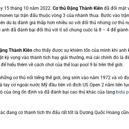
ày 15 tháng 10 năm 2022.
Cơ thủ Đặng Thành Kiên
đã đối mặt 
monen tại trận đấu thuộc vòng 3 của nhánh thua. Bước vào trậ
ên dù bị đánh giá thấp hơn nhiều so với đối thủ nhưng cơ thủ n
anh đã đánh bại đối thủ với tỉ số chung cuộc là 8 – 4 để giành 
Đặng Thành Kiên
cho thấy được sự khiêm tốn của mình khi anh
t kỳ vọng vào thành tích hay giải thưởng, mà cái chính đó là đ
ể hiểu thêm về cách chơi của thể loại pool 9 bi trên thế giới.
ững cơ thủ nổi tiếng thế giới, ông sinh vào năm 1972 và vô đị
là tay cơ ngoài nước Mỹ đầu tiên vô địch US Open 2 năm liên tụ
ộ của ông ổn định và đã đánh bại cao thủ khác của làng
bida p
ác đang có thành tích thi đấu rất tốt là Dương Quốc Hoàng cũ