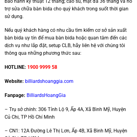
bảo hành kỹ thuật 12 tháng; cao su, mặt đá 36 tháng và hỗ
trợ sửa chữa bàn bida cho quý khách trong suốt thời gian
sử dụng.
Nếu quý khách hàng có nhu cầu tìm kiếm cơ sở sản xuất
bàn bida uy tín để mua bàn bida hoặc quan tâm đến các
dịch vụ như lắp đặt, setup CLB, hãy liên hệ với chúng tôi
thông qua những phương thức sau:
HOTLINE:
1900 9999 58
Website:
billiardshoanggia.com
Fanpage:
BilliardsHoangGia
– Trụ sở chính: 306 Tỉnh Lộ 9, Ấp 4A, Xã Bình Mỹ, Huyện
Củ Chi, TP Hồ Chí Minh
– CN1: 12A Đường Lê Thị Lơn, Ấp 4B, Xã Bình Mỹ, Huyện