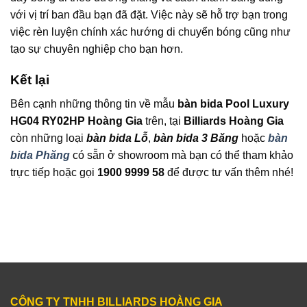
với vị trí ban đầu bạn đã đặt. Việc này sẽ hỗ trợ bạn trong
việc rèn luyện chính xác hướng di chuyển bóng cũng như
tạo sự chuyên nghiệp cho bạn hơn.
Kết lại
Bên cạnh những thông tin về mẫu
bàn bida Pool Luxury
HG04 RY02HP Hoàng Gia
trên, tại
Billiards Hoàng Gia
còn những loại
bàn bida Lỗ
,
bàn bida 3 Băng
hoặc
bàn
bida Phăng
có sẵn ở showroom mà bạn có thể tham khảo
trực tiếp hoặc gọi
1900 9999 58
để được tư vấn thêm nhé!
CÔNG TY TNHH BILLIARDS HOÀNG GIA