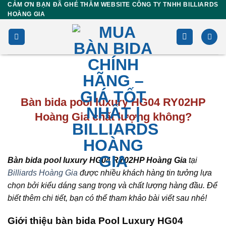
CẢM ƠN BẠN ĐÃ GHÉ THĂM WEBSITE CÔNG TY TNHH BILLIARDS
Skip
HOÀNG GIA
to
content
Bàn bida pool luxury HG04 RY02HP
Hoàng Gia chất lượng không?
Bàn bida pool luxury HG04 RY02HP Hoàng Gia
tại
Billiards Hoàng Gia
được nhiều khách hàng tin tưởng lựa
chọn bởi kiểu dáng sang trọng và chất lượng hàng đầu. Để
biết thêm chi tiết, bạn có thể tham khảo bài viết sau nhé!
Giới thiệu bàn bida Pool Luxury HG04