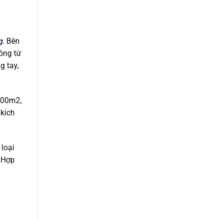
g
. Bên
ông từ
g tay,
4000m2,
 kích
loại
 Hợp