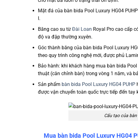
cho mặt đá luôn ở trạng thái ổn định.
Mặt đá của bàn
bida Pool Luxury HG04 PUHP
I.
Băng cao su từ
Đài Loan
Royal Pro cao cấp có
độ va đập thường xuyên.
Góc thành băng của bàn
bida Pool Luxury H
theo quy trình công nghệ mới, được phủ Lamin
Bảo hành: khi khách hàng mua bàn
bida Poo
thuật (cân chỉnh bàn) trong vòng 1 năm, và b
Sản phẩm
bàn bida Pool Luxury HG04 PUHP
H
được vận chuyển toàn quốc trực tiếp đến tay 
Cấu tạo của bàn
Mua bàn bida Pool Luxury HG04 P