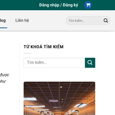
Đăng nhập / Đăng ký
Tìm
log
Liên hệ
kiếm:
TỪ KHOÁ TÌM KIẾM
 được
như