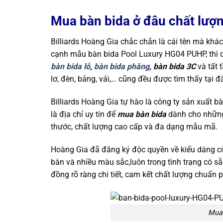
Mua bàn bida ở đâu chất lượ
Billiards Hoàng Gia chắc chắn là cái tên mà khá
cạnh mẫu bàn bida Pool Luxury HG04 PUHP, thì 
bàn bida lỗ
,
bàn bida phăng
, bàn bida 3C
và tất t
lơ, đèn, bảng, vải,… cũng đều được tìm thấy tại đ
Billiards Hoàng Gia tự hào là công ty sản xuất 
là địa chỉ uy tín để
mua bàn bida
dành cho những
thước, chất lượng cao cấp và đa dạng mẫu mã.
Hoàng Gia đã đăng ký độc quyền về kiểu dáng c
bàn và nhiều màu sắc,luôn trong tình trạng có
đồng rõ ràng chi tiết, cam kết chất lượng chuẩn 
Mua 