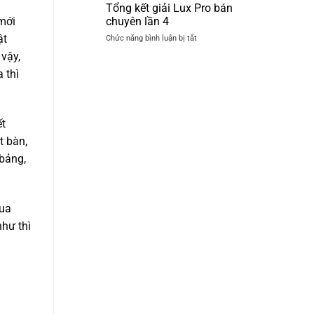
thủ
Tổng kết giải Lux Pro bán
Billiards
Quốc
Hoàng
chuyên lần 4
mới
Hồ
Gia
ật
ở
Chức năng bình luận bị tắt
chốt
Tổng
đơn
 vậy,
kết
6
 thì
giải
bàn
Lux
3C
Pro
Lux
bán
Pro
chuyên
ết
lần
t bàn,
4
 bảng,
mua
hư thì