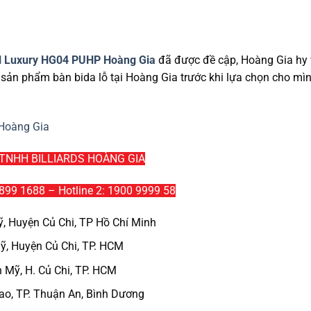
l Luxury HG04 PUHP Hoàng Gia
đã được đề cập, Hoàng Gia hy
 sản phẩm bàn bida lỗ tại Hoàng Gia trước khi lựa chọn cho mì
Hoàng Gia
 TNHH BILLIARDS HOÀNG GIA
 899 1688 – Hotline 2: 1900 9999 58
Mỹ, Huyện Củ Chi, TP Hồ Chí Minh
ỹ, Huyện Củ Chi, TP. HCM
 Mỹ, H. Củ Chi, TP. HCM
ao, TP. Thuận An, Bình Dương