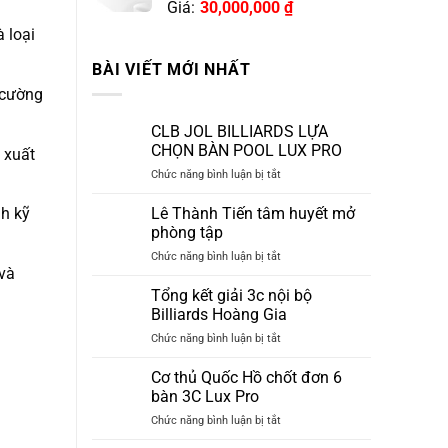
Giá:
30,000,000
₫
 loại
BÀI VIẾT MỚI NHẤT
 cường
CLB JOL BILLIARDS LỰA
CHỌN BÀN POOL LUX PRO
 xuất
ở
Chức năng bình luận bị tắt
CLB
JOL
Lê Thành Tiến tâm huyết mở
h kỹ
BILLIARDS
phòng tập
LỰA
ở
Chức năng bình luận bị tắt
CHỌN
 và
Lê
BÀN
Thành
Tổng kết giải 3c nội bộ
POOL
Tiến
LUX
Billiards Hoàng Gia
tâm
PRO
ở
Chức năng bình luận bị tắt
huyết
Tổng
mở
kết
Cơ thủ Quốc Hồ chốt đơn 6
phòng
giải
tập
bàn 3C Lux Pro
3c
ở
Chức năng bình luận bị tắt
nội
Cơ
bộ