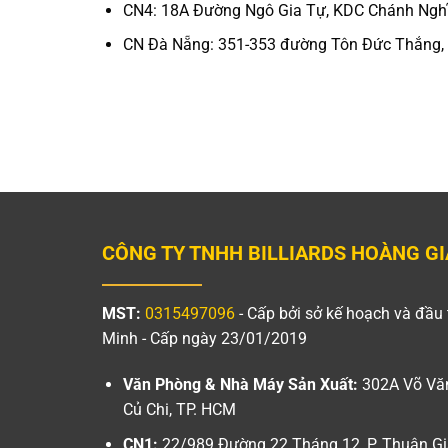
CN4: 18A Đường Ngô Gia Tự, KDC Chánh Nghĩa,
CN Đà Nẵng: 351-353 đường Tôn Đức Thắng, H
CÔNG TY TNHH BILLIARDS HOÀNG GI
MST:
0315497096
- Cấp bởi sở kế hoạch và đầu 
Minh - Cấp ngày 23/01/2019
Văn Phòng & Nhà Máy Sản Xuất:
302A Võ Văn
Củ Chi, TP. HCM
CN1:
22/989 Đường 22 Tháng 12, P. Thuận Gi