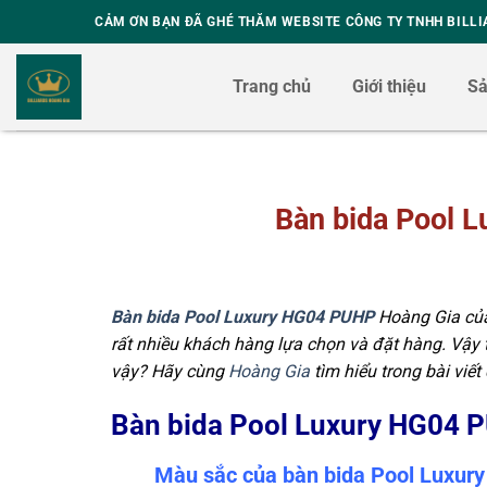
Skip
CẢM ƠN BẠN ĐÃ GHÉ THĂM WEBSITE CÔNG TY TNHH BILLI
to
content
Trang chủ
Giới thiệu
S
Bàn bida Pool 
Bàn bida Pool Luxury HG04 PUHP
Hoàng Gia của
rất nhiều khách hàng lựa chọn và đặt hàng. Vậy 
vậy? Hãy cùng
Hoàng Gia
tìm hiểu trong bài viết
Bàn bida Pool Luxury HG04 
Màu sắc của bàn bida Pool Luxu