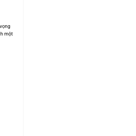
 vọng
nh một