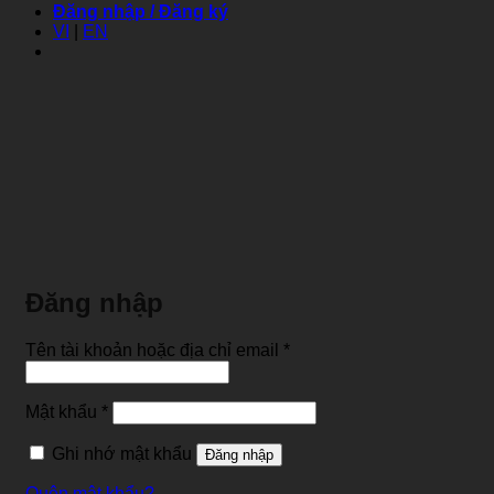
Đăng nhập / Đăng ký
VI
|
EN
Đăng nhập
Bắt
Tên tài khoản hoặc địa chỉ email
*
buộc
Bắt
Mật khẩu
*
buộc
Ghi nhớ mật khẩu
Đăng nhập
Quên mật khẩu?