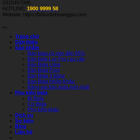
0315497096
1900 9999 58
HOTLINE:
Website: https://billiardshoanggia.com
Trang chủ
Giới thiệu
Sản phẩm
Bàn bida cũ mới đến 95%
Bàn bida Lux Pro cao cấp
Bàn Bida Libre
Bàn Bida Pool
Bàn Bida 3 băng
Bàn Bida Nhập Khẩu
Bảng giá bàn bida mới nhất
Phụ kiện bida
Bi Bida
Cơ Bida
Phụ kiện khác
Dịch vụ
Sự kiện
Blog
Liên hệ