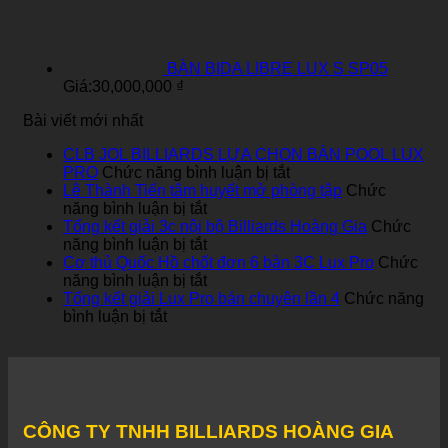
BÀN BIDA LIBRE LUX S SP05
Giá:
30,000,000
₫
Bài viết mới nhất
CLB JOL BILLIARDS LỰA CHỌN BÀN POOL LUX
ở
PRO
Chức năng bình luận bị tắt
CLB
Lê Thành Tiến tâm huyết mở phòng tập
Chức
ở
JOL
năng bình luận bị tắt
Lê
BILLIARDS
Tổng kết giải 3c nội bộ Billiards Hoàng Gia
Chức
Thành
ở
LỰA
năng bình luận bị tắt
Tiến
Tổng
CHỌN
Cơ thủ Quốc Hồ chốt đơn 6 bàn 3C Lux Pro
Chức
tâm
kết
ở
BÀN
năng bình luận bị tắt
huyết
giải
Cơ
POOL
Tổng kết giải Lux Pro bán chuyên lần 4
Chức năng
ở
mở
3c
thủ
LUX
bình luận bị tắt
Tổng
phòng
nội
Quốc
PRO
kết
tập
bộ
Hồ
giải
Billiards
chốt
Lux
Hoàng
đơn
Pro
Gia
6
bán
bàn
CÔNG TY TNHH BILLIARDS HOÀNG GIA
chuyên
3C