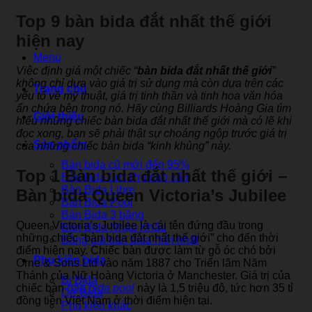
Top 9 bàn bida đắt nhất thế giới
hiện nay
Menu
Việc định giá một chiếc “
bàn bida đắt nhất thế giới
”
không chỉ dựa vào giá trị sử dụng mà còn dựa trên các
Trang chủ
yếu tố về mỹ thuật, giá trị tinh thần và tinh hoa văn hóa
ẩn chứa bên trong nó. Hãy cùng Billiards Hoàng Gia tìm
Giới thiệu
hiểu những chiếc bàn bida đắt nhất thế giới mà có lẽ khi
đọc xong, bạn sẽ phải thật sự choáng ngộp trước giá trị
Sản phẩm
của những chiếc bàn bida “kinh khủng” này.
Bàn bida cũ mới đến 95%
Top 1 Bàn bida đắt nhất thế giới –
Bàn bida Lux Pro cao cấp
Bàn Bida Libre
Bàn bida Queen Victoria’s Jubilee
Bàn Bida Pool
Bàn Bida 3 băng
Queen Victoria’s Jubilee là cái tên đứng đầu trong
Bàn Bida Nhập Khẩu
những chiếc “bàn bida đắt nhất thế giới” cho đến thời
Bảng giá bàn bida mới nhất
điểm hiện nay. Chiếc bàn được làm từ gỗ óc chó bởi
Phụ kiện bida
Orne
& Sons Ltd vào năm 1887 cho Triển lãm Năm
Thánh của Nữ Hoàng Victoria ở Manchester. Giá trị của
Bi Bida
chiếc bàn
bàn bida pool
này là 1,5 triệu đô, tức hơn 35 tỉ
Cơ Bida
đồng tiền Việt Nam ở thời điểm hiện tại.
Phụ kiện khác