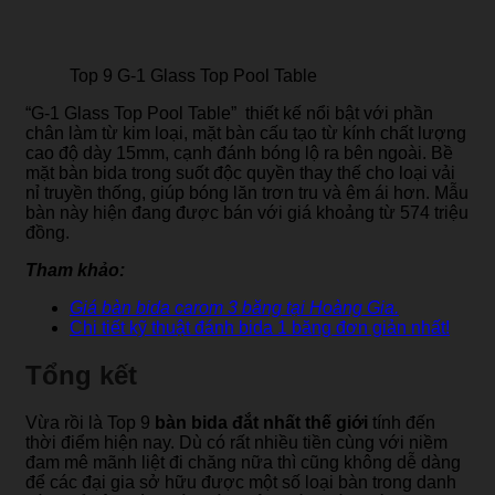
Top 9 G-1 Glass Top Pool Table
“G-1 Glass Top Pool Table” thiết kế nổi bật với phần
chân làm từ kim loại, mặt bàn cấu tạo từ kính chất lượng
cao độ dày
15mm, cạnh đánh bóng lộ ra bên ngoài. Bề
mặt bàn bida
trong suốt độc quyền thay thế cho loại vải
nỉ truyền thống, giúp bóng lăn trơn tru và êm ái hơn.
Mẫu
bàn này hiện đang được bán với giá khoảng từ 574 triệu
đồng.
Tham khảo:
Giá bàn bida carom 3 băng tại
Ho
àng
Gia.
Chi tiết kỹ thuật đánh bida 1 băng đơn giản nhất!
Tổng kết
Vừa rồi là Top 9
bàn bida đắt nhất thế giới
tính đến
thời điểm hiện nay. Dù có rất nhiều tiền cùng với niềm
đam mê mãnh liệt đi chăng nữa thì cũng không dễ dàng
để các đại gia sở hữu được một số loại bàn trong danh