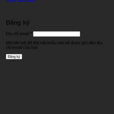
Đăng ký
Bắt
Địa chỉ email
*
buộc
Một liên kết để đặt mật khẩu mới sẽ được gửi đến địa
chỉ email của bạn.
Đăng ký