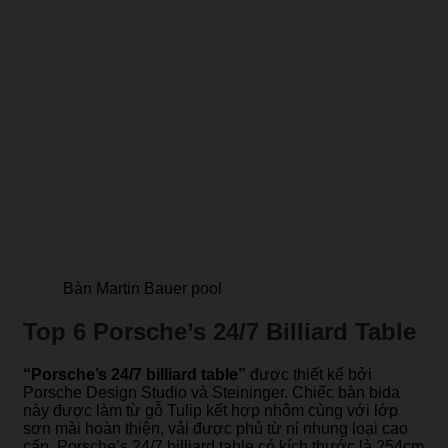
Bàn Martin Bauer pool
Top 6 Porsche’s 24/7 Billiard Table
“Porsche’s 24/7 billiard table”
được thiết kế bởi
Porsche Design Studio và Steininger. Chiếc bàn bida
này được làm từ gỗ Tulip kết hợp nhôm cùng với lớp
sơn mài hoàn thiện, vải được phủ từ nỉ nhung loại cao
cấp. Porsche’s 24/7 billiard table có kích thước là 254cm