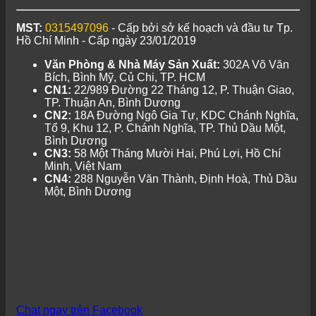
lần
Lux
4
Pro
MST:
0315497096
- Cấp bởi sở kế hoạch và đầu tư Tp.
Hồ Chí Minh - Cấp ngày 23/01/2019
Văn Phòng & Nhà Máy Sản Xuất:
302A Võ Văn
Bích, Bình Mỹ, Củ Chi, TP. HCM
CN1:
22/989 Đường 22 Tháng 12, P. Thuận Giao,
TP. Thuận An, Bình Dương
CN2:
18A Đường Ngô Gia Tự, KDC Chánh Nghĩa,
Tổ 9, Khu 12, P. Chánh Nghĩa, TP. Thủ Dầu Một,
Bình Dương
CN3:
58 Một Tháng Mười Hai, Phú Lợi, Hồ Chí
Minh, Việt Nam
CN4:
288 Nguyễn Văn Thành, Định Hoà, Thủ Dầu
Một, Bình Dương
Chat ngay trên Facebook