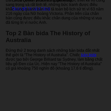
Bàn bida Queen Victoria’s Jubilee được thiết kế vô cùng
Chưa có sản phẩm trong giỏ hàng.
sang trọng và rất tinh tế, những bức tranh được điêu
Quay trở lại cửa hàng
khắc xung quanh bàn mô tả toàn bộ lịch sử trị vì 63 năm
216 ngày của Nữ hoàng Victoria. Phần trên của chân
bàn cũng được điêu khắc chân dung của những vị vua
đã từng trị vì nước Anh.
Top 2 Bàn bida The History of
Australia
Đứng thứ 2 trong danh sách những bàn bida đắt nhất
thế giới là “The History of Australia”. Chiếc
bàn bida
được tạo bởi George Billiard tại Sydney, làm bằng chất
liệu gỗ Đen của Úc. Hiện nay “The History of Australia”
có giá khoảng 750 nghìn đô (khoảng 17,6 tỉ đồng).