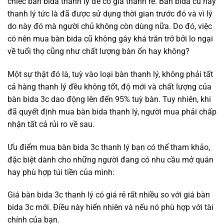
chiếc bàn bida thanh lý để có giá thành rẻ. Bàn bida cũ hay
thanh lý tức là đã được sử dụng thời gian trước đó và vì lý
do này đó mà người chủ không còn dùng nữa. Do đó, việc
có nên mua bàn bida cũ không gây khá trăn trở bởi lo ngại
về tuổi thọ cũng như chất lượng bàn ổn hay không?
Một sự thật đó là, tuỳ vào loại bàn thanh lý, không phải tất
cả hàng thanh lý đều không tốt, độ mới và chất lượng của
bàn bida 3c dao động lên đến 95% tuỳ bàn. Tuy nhiên, khi
đã quyết định mua bàn bida thanh lý, người mua phải chấp
nhận tất cả rủi ro về sau.
Ưu điểm mua bàn bida 3c thanh lý bạn có thể tham khảo,
đặc biệt dành cho những người đang có nhu cầu mở quán
hay phù hợp túi tiền của mình:
Giá bàn bida 3c thanh lý có giá rẻ rất nhiều so với giá bàn
bida 3c mới. Điều này hiển nhiên và nếu nó phù hợp với tài
chính của bạn.