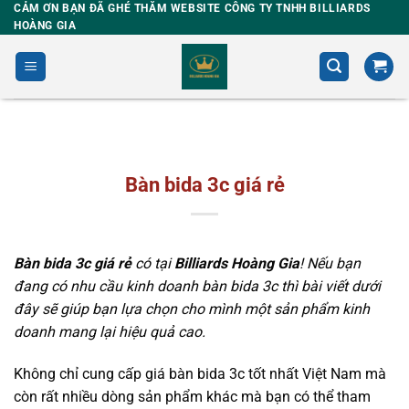
Skip
CẢM ƠN BẠN ĐÃ GHÉ THĂM WEBSITE CÔNG TY TNHH BILLIARDS
HOÀNG GIA
to
content
Bàn bida 3c giá rẻ
B
àn bida 3
c giá
rẻ
có tại
Billiards Hoàng Gia
! Nếu bạn
đang có nhu cầu kinh doanh bàn bida 3
c
thì bài viết dưới
đây sẽ giúp bạn lựa chọn cho mình một sản phẩm kinh
doanh mang lại hiệu quả cao.
Không chỉ cung cấp giá bàn bida 3c tốt nhất Việt Nam mà
còn rất nhiều dòng sản phẩm khác mà bạn có thể tham