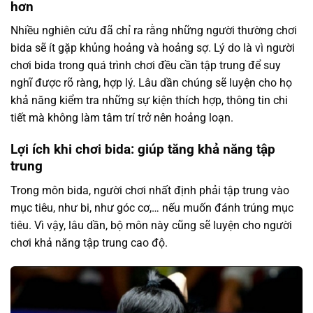
hơn
Nhiều nghiên cứu đã chỉ ra rằng những người thường chơi
bida sẽ ít gặp khủng hoảng và hoảng sợ. Lý do là vì người
chơi bida trong quá trình chơi đều cần tập trung để suy
nghĩ được rõ ràng, hợp lý. Lâu dần chúng sẽ luyện cho họ
khả năng kiểm tra những sự kiện thích hợp, thông tin chi
tiết mà không làm tâm trí trở nên hoảng loạn.
Lợi ích khi chơi bida: giúp tăng khả năng tập
trung
Trong môn bida, người chơi nhất định phải tập trung vào
mục tiêu, như bi, như góc cơ,… nếu muốn đánh trúng mục
tiêu. Vì vậy, lâu dần, bộ môn này cũng sẽ luyện cho người
chơi khả năng tập trung cao độ.