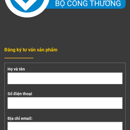
Đăng ký tư vấn sản phẩm
Họ và tên
Số điện thoại
Địa chỉ email: