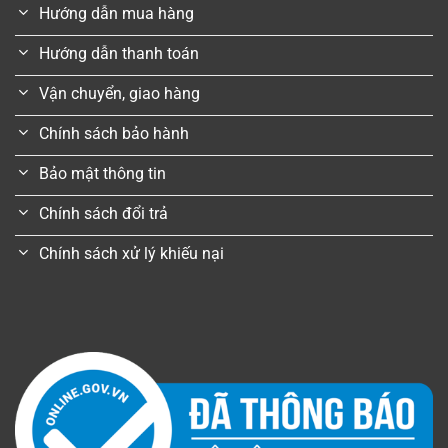
Hướng dẫn mua hàng
Hướng dẫn thanh toán
Vận chuyển, giao hàng
Chính sách bảo hành
Bảo mật thông tin
Chính sách đổi trả
Chính sách xử lý khiếu nại