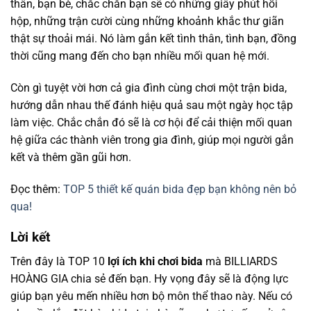
thân, bạn bè, chắc chắn bạn sẽ có những giây phút hồi
hộp, những trận cười cùng những khoảnh khắc thư giãn
thật sự thoải mái. Nó làm gắn kết tình thân, tình bạn, đồng
thời cũng mang đến cho bạn nhiều mối quan hệ mới.
Còn gì tuyệt vời hơn cả gia đình cùng chơi một trận bida,
hướng dẫn nhau thế đánh hiệu quả sau một ngày học tập
làm việc. Chắc chắn đó sẽ là cơ hội để cải thiện mối quan
hệ giữa các thành viên trong gia đình, giúp mọi người gắn
kết và thêm gần gũi hơn.
Đọc thêm:
TOP 5 thiết kế quán bida đẹp bạn không nên bỏ
qua!
Lời kết
Trên đây là TOP 10
lợi ích khi chơi bida
mà BILLIARDS
HOÀNG GIA chia sẻ đến bạn. Hy vọng đây sẽ là động lực
giúp bạn yêu mến nhiều hơn bộ môn thể thao này. Nếu có