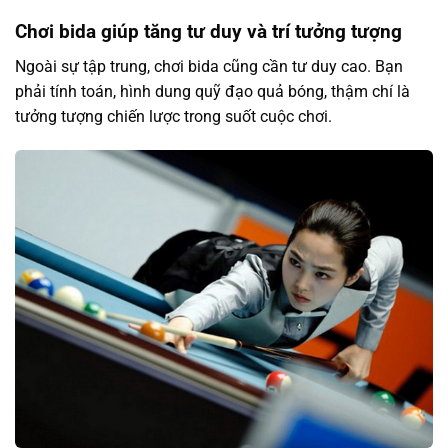
Chơi bida giúp tăng tư duy và trí tưởng tượng
Ngoài sự tập trung, chơi bida cũng cần tư duy cao. Bạn
phải tính toán, hình dung quỹ đạo quả bóng, thậm chí là
tưởng tượng chiến lược trong suốt cuộc chơi.