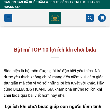
Skip
CẢM ƠN BẠN ĐÃ GHÉ THĂM WEBSITE CÔNG TY TNHH BILLIARDS
HOÀNG GIA
to
content
Bật mí TOP 10 lợi ích khi chơi bida
Bida hiện là bộ môn được giới trẻ đặc biệt yêu thích. Nó
được yêu thích không chỉ vì mang đến niềm vui, cảm giác
thư giãn mà còn vì vô số những lợi ích tuyệt vời khác. Hãy
cùng BILLIARDS HOÀNG GIA khám phá những
lợi ích khi
chơi bida
qua bài viết hôm nay nhé.
Lợi ích khi chơi bida: giúp con người bình tĩnh