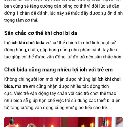
bạn cũng sẽ tăng cường cân bằng cơ thể vì đôi lúc sẽ cần
đứng 1 chân để đánh, lúc này sẽ thúc đẩy đươc sự ổn định
trọng tâm cơ thể.
Săn chắc cơ thể khi chơi bi da
Lợi ích khi chơi bida
với cơ thể chính là nhờ linh hoạt cử
động hông, chân, gập bụng cũng như phần cánh tay liên
tục giúp cơ thể được vận động, từ đó trở nên săn chắc hơn.
Chơi bida cũng mang nhiều lợi ích với trẻ em
Không chỉ người lớn mới nhận được những
lợi ích khi chơi
bida
, mà trẻ em cũng nhận được nhiều tác động tích
cực. Việc trẻ vận động tay chân với các trò chơi thể thao
như bida sẽ giúp hạn chế việc trẻ sử dụng các thiết bị điện
tử, tăng cường vận động cũng như giao tiếp cho trẻ.