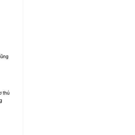
cũng
ơ thủ
g