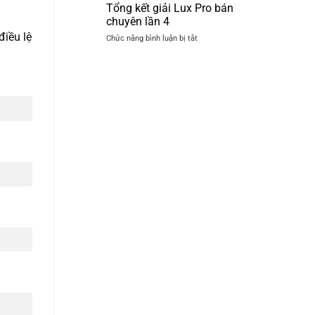
thủ
Tổng kết giải Lux Pro bán
Billiards
Quốc
Hoàng
chuyên lần 4
Hồ
Gia
điều lệ
ở
Chức năng bình luận bị tắt
chốt
Tổng
đơn
kết
6
giải
bàn
Lux
3C
Pro
Lux
bán
Pro
chuyên
lần
4