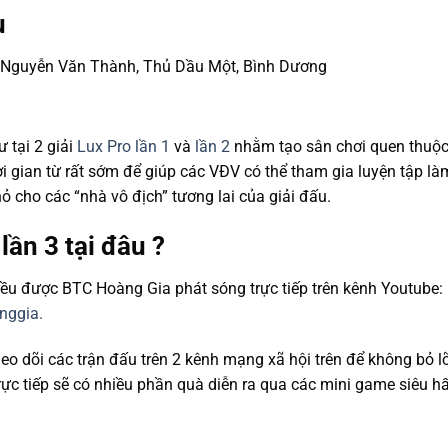
u
88 Nguyễn Văn Thành, Thủ Dầu Một, Bình Dương
 tại 2 giải
Lux Pro lần 1
và
lần 2
nhằm tạo sân chơi quen thuộc
ời gian từ rất sớm để giúp các VĐV có thể tham gia luyện tập l
hỏ cho các “nhà vô địch” tương lai của giải đấu.
lần 3 tại đâu ?
 đều được BTC Hoàng Gia phát sóng trực tiếp trên kênh Youtube:
nggia.
o dõi các trận đấu trên 2 kênh mạng xã hội trên để không bỏ l
trực tiếp sẽ có nhiều phần quà diễn ra qua các mini game siêu h