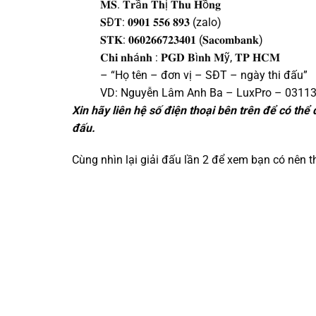
𝐌𝐒. 𝐓𝐫ầ𝐧 𝐓𝐡ị 𝐓𝐡𝐮 𝐇ồ𝐧𝐠
𝐒Đ𝐓: 𝟎𝟗𝟎𝟏 𝟓𝟓𝟔 𝟖𝟗𝟑 (zalo)
𝐒𝐓𝐊: 𝟎𝟔𝟎𝟐𝟔𝟔𝟕𝟐𝟑𝟒𝟎𝟏 (𝐒𝐚𝐜𝐨𝐦𝐛𝐚𝐧𝐤)
𝐂𝐡𝐢 𝐧𝐡á𝐧𝐡 : 𝐏𝐆𝐃 𝐁ì𝐧𝐡 𝐌ỹ, 𝐓𝐏 𝐇𝐂𝐌
– “Họ tên – đơn vị – SĐT – ngày thi đấu”
VD: Nguyễn Lâm Anh Ba – LuxPro – 0311
Xin hãy liên hệ số điện thoại bên trên để có thể 
đấu.
Cùng nhìn lại giải đấu lần 2 để xem bạn có nên 