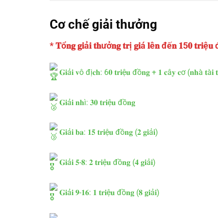
Cơ chế giải thưởng
* 𝐓ổ𝐧𝐠 𝐠𝐢ả𝐢 𝐭𝐡ưở𝐧𝐠 𝐭𝐫ị 𝐠𝐢á 𝐥ê𝐧 đế𝐧 𝟏5𝟎 𝐭𝐫𝐢ệ𝐮
𝐆𝐢ả𝐢 𝐯ô đị𝐜𝐡: 6𝟎 𝐭𝐫𝐢ệ𝐮 đồ𝐧𝐠 + 𝟏 𝐜â𝐲 𝐜ơ (𝐧𝐡à 𝐭à𝐢
𝐆𝐢ả𝐢 𝐧𝐡ì: 𝟑𝟎 𝐭𝐫𝐢ệ𝐮 đồ𝐧𝐠
𝐆𝐢ả𝐢 𝐛𝐚: 𝟏𝟓 𝐭𝐫𝐢ệ𝐮 đồ𝐧𝐠 (𝟐 𝐠𝐢ả𝐢)
𝐆𝐢ả𝐢 𝟓-𝟖: 𝟐 𝐭𝐫𝐢ệ𝐮 đồ𝐧𝐠 (𝟒 𝐠𝐢ả𝐢)
𝐆𝐢ả𝐢 𝟗-𝟏𝟔: 𝟏 𝐭𝐫𝐢ệ𝐮 đồ𝐧𝐠 (𝟖 𝐠𝐢ả𝐢)