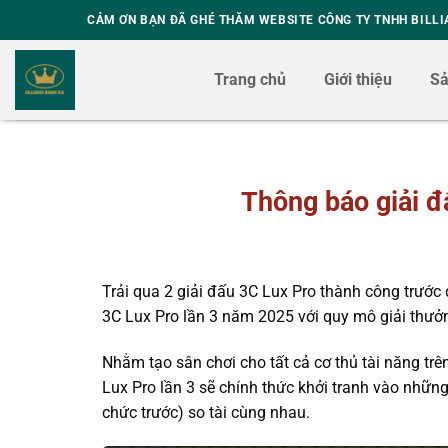
Skip
CẢM ƠN BẠN ĐÃ GHÉ THĂM WEBSITE CÔNG TY TNHH BILLI
to
content
Trang chủ
Giới thiệu
S
Thông báo giải đ
Trải qua 2 giải đấu 3C Lux Pro thành công trước 
3C Lux Pro lần 3 năm 2025 với quy mô giải thưởn
Nhằm tạo sân chơi cho tất cả cơ thủ tài năng trê
Lux Pro lần 3 sẽ chính thức khởi tranh vào những
chức trước) so tài cùng nhau.