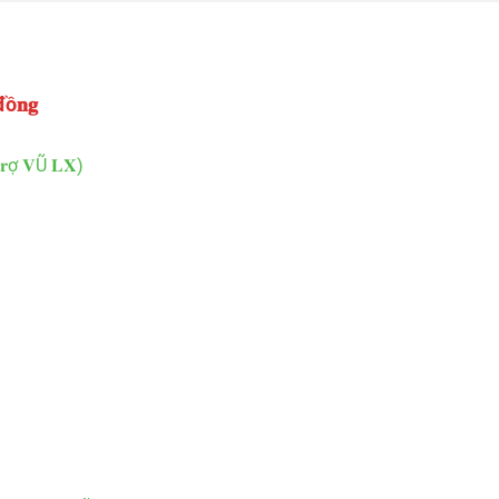
 đồ𝐧𝐠
 𝐭𝐫ợ 𝐕Ũ 𝐋𝐗)