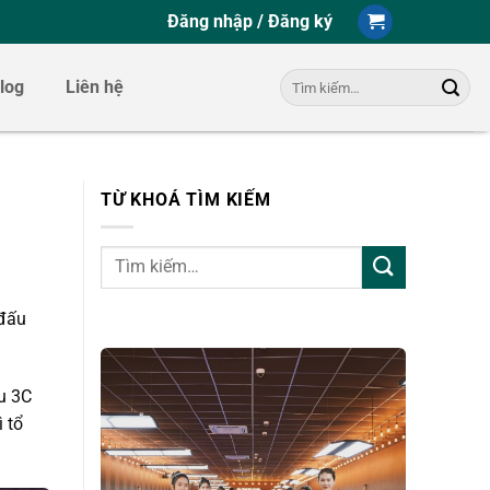
Đăng nhập / Đăng ký
Tìm
log
Liên hệ
kiếm:
TỪ KHOÁ TÌM KIẾM
 đấu
ấu 3C
 tổ