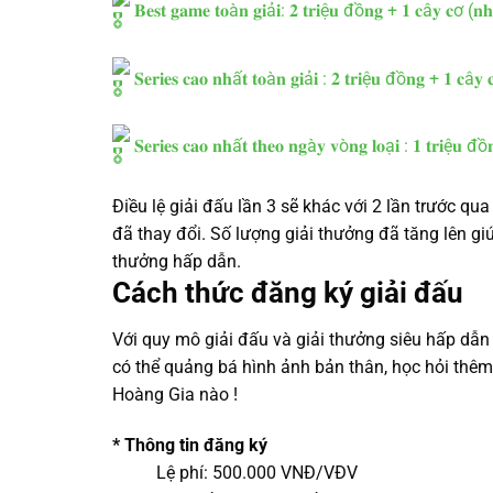
𝐁𝐞𝐬𝐭 𝐠𝐚𝐦𝐞 𝐭𝐨à𝐧 𝐠𝐢ả𝐢: 𝟐 𝐭𝐫𝐢ệ𝐮 đồ𝐧𝐠 + 𝟏 𝐜â𝐲 𝐜ơ (
𝐒𝐞𝐫𝐢𝐞𝐬 𝐜𝐚𝐨 𝐧𝐡ấ𝐭 𝐭𝐨à𝐧 𝐠𝐢ả𝐢 : 𝟐 𝐭𝐫𝐢ệ𝐮 đồ𝐧𝐠 + 𝟏 𝐜â
𝐒𝐞𝐫𝐢𝐞𝐬 𝐜𝐚𝐨 𝐧𝐡ấ𝐭 𝐭𝐡𝐞𝐨 𝐧𝐠à𝐲 𝐯ò𝐧𝐠 𝐥𝐨ạ𝐢 : 𝟏 𝐭𝐫𝐢ệ𝐮 đồ
Điều lệ giải đấu lần 3 sẽ khác với 2 lần trước q
đã thay đổi. Số lượng giải thưởng đã tăng lên gi
thưởng hấp dẫn.
Cách thức đăng ký giải đấu
Với quy mô giải đấu và giải thưởng siêu hấp dẫn 
có thể quảng bá hình ảnh bản thân, học hỏi thê
Hoàng Gia nào !
* Thông tin đăng ký
Lệ phí: 500.000 VNĐ/VĐV