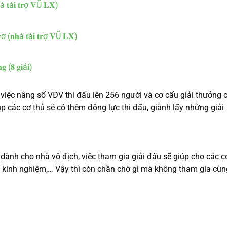
𝐡à 𝐭à𝐢 𝐭𝐫ợ 𝐕Ũ 𝐋𝐗)
𝐲 𝐜ơ (𝐧𝐡à 𝐭à𝐢 𝐭𝐫ợ 𝐕Ũ 𝐋𝐗)
𝐠 (𝟖 𝐠𝐢ả𝐢)
ua việc nâng số VĐV thi đấu lên 256 người và cơ cấu giải thưởng 
úp các cơ thủ sẽ có thêm động lực thi đấu, giành lấy những giải
dành cho nhà vô địch, việc tham gia giải đấu sẽ giúp cho các c
m kinh nghiệm,… Vậy thì còn chần chờ gì mà không tham gia cùn