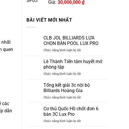
Giá:
30,000,000
₫
BÀI VIẾT MỚI NHẤT
CLB JOL BILLIARDS LỰA
 nhất
CHỌN BÀN POOL LUX PRO
àm quen
ở
Chức năng bình luận bị tắt
CLB
JOL
Lê Thành Tiến tâm huyết mở
BILLIARDS
phòng tập
LỰA
ở
Chức năng bình luận bị tắt
CHỌN
Lê
BÀN
Thành
Tổng kết giải 3c nội bộ
POOL
Tiến
LUX
Billiards Hoàng Gia
tâm
PRO
ở
Chức năng bình luận bị tắt
huyết
Tổng
ỡ các
mở
kết
Cơ thủ Quốc Hồ chốt đơn 6
phòng
ấp dẫn
giải
tập
bàn 3C Lux Pro
3c
ở
Chức năng bình luận bị tắt
nội
Cơ
bộ