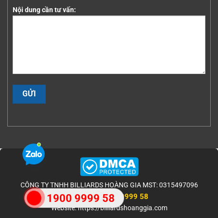
Nội dung cần tư vấn:
CÔNG TY TNHH BILLIARDS HOÀNG GIA MST: 0315497096
1900 9999 58
1900 9999 58
HOTLINE:
Website: https://billiardshoanggia.com