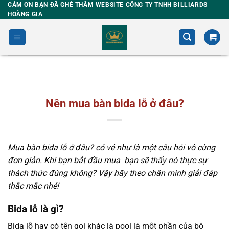
Skip
CẢM ƠN BẠN ĐÃ GHÉ THĂM WEBSITE CÔNG TY TNHH BILLIARDS
HOÀNG GIA
to
content
Nên mua bàn bida lỗ ở đâu?
Mua bàn bida lỗ ở đâu? có vẻ như là một câu hỏi vô cùng
đơn giản. Khi bạn bắt đầu mua bạn sẽ thấy nó thực sự
thách thức đúng không? Vậy hãy theo chân mình giải đáp
thắc mắc nhé!
Bida lỗ là gì?
Bida lỗ hay có tên gọi khác là pool là một phần của bộ