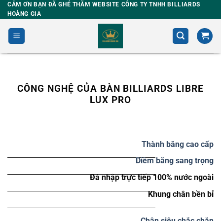
Skip
CẢM ƠN BẠN ĐÃ GHÉ THĂM WEBSITE CÔNG TY TNHH BILLIARDS
HOÀNG GIA
to
content
CÔNG NGHỆ CỦA BÀN BILLIARDS LIBRE
LUX PRO
Thành băng cao cấp
Diềm băng sang trọng
Đá nhập trực tiếp 100% nước ngoài
Khung chân bền bỉ
Chân siêu chắc chắn