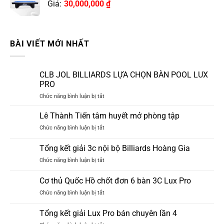
Giá:
30,000,000
₫
BÀI VIẾT MỚI NHẤT
CLB JOL BILLIARDS LỰA CHỌN BÀN POOL LUX
PRO
ở
Chức năng bình luận bị tắt
CLB
JOL
Lê Thành Tiến tâm huyết mở phòng tập
BILLIARDS
ở
Chức năng bình luận bị tắt
LỰA
Lê
CHỌN
Thành
Tổng kết giải 3c nội bộ Billiards Hoàng Gia
BÀN
Tiến
POOL
ở
Chức năng bình luận bị tắt
tâm
LUX
Tổng
huyết
PRO
kết
mở
Cơ thủ Quốc Hồ chốt đơn 6 bàn 3C Lux Pro
giải
phòng
ở
Chức năng bình luận bị tắt
3c
tập
Cơ
nội
thủ
bộ
Tổng kết giải Lux Pro bán chuyên lần 4
Quốc
Billiards