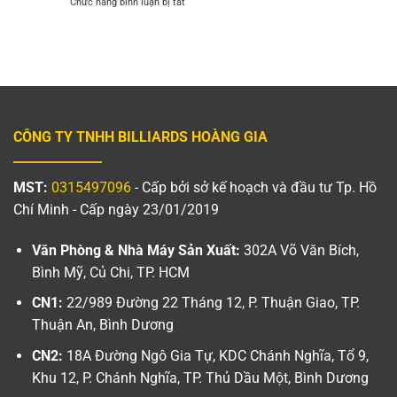
ở
Chức năng bình luận bị tắt
Hồ
Hoàng
Tổng
chốt
Gia
kết
đơn
giải
6
Lux
bàn
Pro
3C
bán
Lux
chuyên
Pro
lần
CÔNG TY TNHH BILLIARDS HOÀNG GIA
4
MST:
0315497096
- Cấp bởi sở kế hoạch và đầu tư Tp. Hồ
Chí Minh - Cấp ngày 23/01/2019
Văn Phòng & Nhà Máy Sản Xuất:
302A Võ Văn Bích,
Bình Mỹ, Củ Chi, TP. HCM
CN1:
22/989 Đường 22 Tháng 12, P. Thuận Giao, TP.
Thuận An, Bình Dương
CN2:
18A Đường Ngô Gia Tự, KDC Chánh Nghĩa, Tổ 9,
Khu 12, P. Chánh Nghĩa, TP. Thủ Dầu Một, Bình Dương