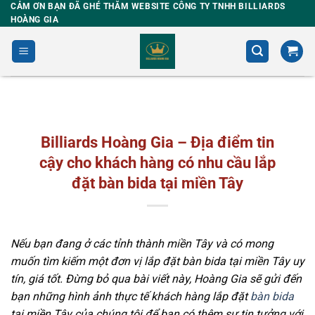
Skip
CẢM ƠN BẠN ĐÃ GHÉ THĂM WEBSITE CÔNG TY TNHH BILLIARDS
HOÀNG GIA
to
content
Billiards Hoàng Gia – Địa điểm tin
cậy cho khách hàng có nhu cầu lắp
đặt bàn bida tại miền Tây
Nếu bạn đang ở các tỉnh thành miền Tây và có mong
muốn tìm kiếm một đơn vị lắp đặt bàn bida tại miền Tây uy
tín, giá tốt. Đừng bỏ qua bài viết này, Hoàng Gia sẽ gửi đến
bạn những hình ảnh thực tế khách hàng lắp đặt
bàn bida
tại miền Tây của chúng tôi để bạn có thêm sự tin tưởng với