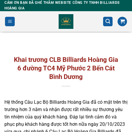
Skip
CẢM ƠN BẠN ĐÃ GHÉ THĂM WEBSITE CÔNG TY TNHH BILLIARDS
HOÀNG GIA
to
content
Khai trương CLB Billiards Hoàng Gia
6 đường TC4 Mỹ Phước 2 Bến Cát
Bình Dương
Hệ thống Câu Lạc Bộ Billiards Hoàng Gia đã có mặt trên thị
trường hơn 3 năm và nhận được rất nhiều sự thương yêu
tín nhiệm của quý khách hàng. Đáp lại tình cảm đó và
phục phụ khách hàng được tốt hơn nữa ngày 20/10/2023
vừa qua, chi nhánh 6 Câu Lạc Bộ Hoàng Gia Billiards đã