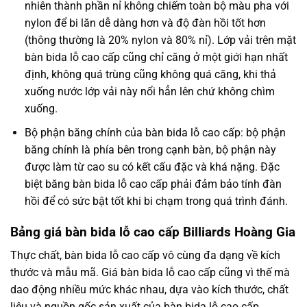
nhiên thành phần nỉ không chiếm toàn bộ màu pha với
nylon để bi lăn dễ dàng hơn và độ đàn hồi tốt hơn
(thông thường là 20% nylon và 80% nỉ). Lớp vải trên mặt
bàn bida lỗ cao cấp cũng chỉ căng ở một giới hạn nhất
định, không quá trùng cũng không quá căng, khi thả
xuống nước lớp vải này nổi hẳn lên chứ không chìm
xuống.
Bộ phận băng chính của bàn bida lỗ cao cấp: bộ phận
băng chính là phía bên trong cạnh bàn, bộ phận này
được làm từ cao su có kết cấu đặc và khá nặng. Đặc
biệt băng bàn bida lỗ cao cấp phải đảm bảo tính đàn
hồi để có sức bật tốt khi bi chạm trong quá trình đánh.
Bảng giá bàn bida lỗ cao cấp Billiards Hoàng Gia
Thực chất, bàn bida lỗ cao cấp vô cùng đa dạng về kích
thước và mẫu mã. Giá bàn bida lỗ cao cấp cũng vì thế mà
dao động nhiều mức khác nhau, dựa vào kích thước, chất
liệu và nguồn gốc sản xuất của bàn bida lỗ cao cấp.