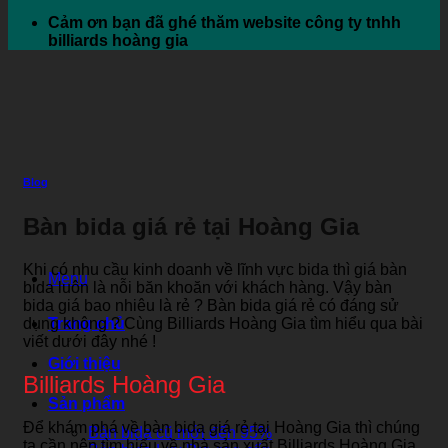
Cảm ơn bạn đã ghé thăm website công ty tnhh
billiards hoàng gia
Blog
Bàn bida giá rẻ tại Hoàng Gia
Khi có nhu cầu kinh doanh về lĩnh vực bida thì giá bàn
Menu
bida luôn là nỗi băn khoăn với khách hàng. Vậy bàn
bida giá bao nhiêu là rẻ ? Bàn bida giá rẻ có đáng sử
dụng không ? Cùng Billiards Hoàng Gia tìm hiểu qua bài
Trang chủ
viết dưới đây nhé !
Giới thiệu
Billiards Hoàng Gia
Sản phẩm
Để khám phá về bàn bida giá rẻ tại Hoàng Gia thì chúng
Bàn bida cũ mới đến 95%
ta cần nên tìm hiểu về nhà sản xuất Billiards Hoàng Gia