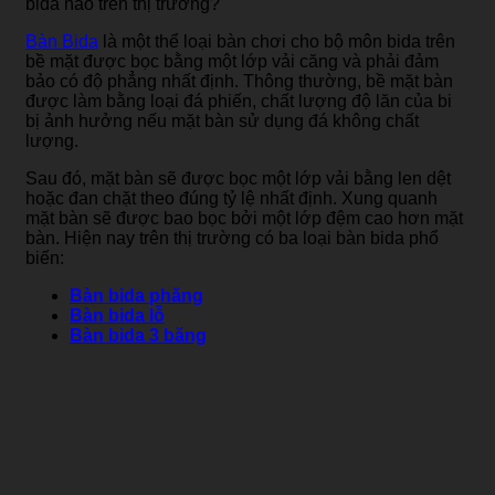
bida nào trên thị trường?
Bàn Bida
là một thể loại bàn chơi cho bộ môn bida trên
bề mặt được bọc bằng một lớp vải căng và phải đảm
bảo có độ phẳng nhất định. Thông thường, bề mặt bàn
được làm bằng loại đá phiến, chất lượng độ lăn của bi
bị ảnh hưởng nếu mặt bàn sử dụng đá không chất
lượng.
Sau đó, mặt bàn sẽ được bọc một lớp vải bằng len dệt
hoặc đan chặt theo đúng tỷ lệ nhất định. Xung quanh
mặt bàn sẽ được bao bọc bởi một lớp đệm cao hơn mặt
bàn. Hiện nay trên thị trường có ba loại bàn bida phổ
biến:
Bàn bida phăng
Bàn bida lỗ
Bàn bida 3 băng