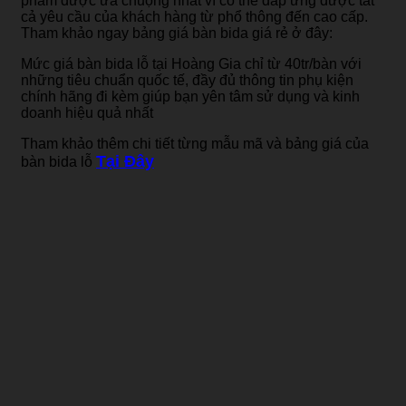
phẩm được ưa chuộng nhất vì có thể đáp ứng được tất
cả yêu cầu của khách hàng từ phổ thông đến cao cấp.
Tham khảo ngay bảng giá bàn bida giá rẻ ở đây:
Mức giá bàn bida lỗ tại Hoàng Gia chỉ từ 40tr/bàn với
những tiêu chuẩn quốc tế, đầy đủ thông tin phụ kiện
chính hãng đi kèm giúp bạn yên tâm sử dụng và kinh
doanh hiệu quả nhất
Tham khảo thêm chi tiết từng mẫu mã và bảng giá của
Tại Đây
bàn bida lỗ