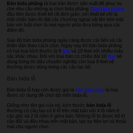
Bàn bida phăng
là loại bàn được sản xuất để phục vụ
cho nhu cầu những ai chơi bida phăng.
Bàn bida phăng
đầu tiên được thiết kế rất đơn giản, với thiết kế chỉ là
một chiếc bàn rồi đặt các chướng ngoại vật lên trên mặt
bàn với luật chơi là mọi người phải đưa bóng qua các
điểm đó.
Sau đó bàn bida phăng ngày càng được cải tiến và cải
thiện dần theo cách chơi. Ngày nay thì bàn bida phăng
có hai loại kích thước là 9
feet
và 10 feet với nhiều màu
sắc khác nhau. Đối với loại bàn có chiều dài 10
feet
sẽ
dùng trong thi đấu chuyên nghiệp còn loại 9 feet sẽ
thường được dùng trong các câu lạc bộ.
Bàn bida lỗ
Bàn bida lỗ hay còn được gọi là
bàn bida pool
là loại
được sử dụng để chơi bộ môn bida lỗ,
Giống như tên gọi của nó, kích thước
bàn bida lỗ
thường có cấu tạo có 6 lỗ trên mặt bàn với 4 lỗ nằm ở
các góc và 2 lỗ nằm ở giữa bàn. Những lỗ bi được bố trí
cân đối và đều nhau trên mặt bàn, tạo sự tiện lợi và thoải
mái cho người chơi.