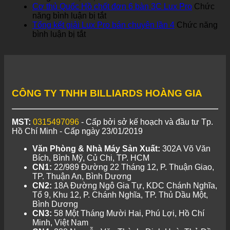
Tiến
Tổng
CHỌN
Cơ thủ Quốc Hồ chốt đơn 6 bàn 3C Lux Pro
Chức
tâm
kết
ở
BÀN
năng bình luận bị tắt
huyết
giải
Cơ
POOL
Tổng kết giải Lux Pro bán chuyên lần 4
Chức năng
ở
mở
3c
thủ
LUX
bình luận bị tắt
Tổng
phòng
nội
Quốc
PRO
kết
tập
bộ
Hồ
giải
Billiards
chốt
Lux
Hoàng
đơn
Pro
Gia
6
bán
bàn
CÔNG TY TNHH BILLIARDS HOÀNG GIA
chuyên
3C
lần
Lux
4
Pro
MST:
0315497096
- Cấp bởi sở kế hoạch và đầu tư Tp.
Hồ Chí Minh - Cấp ngày 23/01/2019
Văn Phòng & Nhà Máy Sản Xuất:
302A Võ Văn
Bích, Bình Mỹ, Củ Chi, TP. HCM
CN1:
22/989 Đường 22 Tháng 12, P. Thuận Giao,
TP. Thuận An, Bình Dương
CN2:
18A Đường Ngô Gia Tự, KDC Chánh Nghĩa,
Tổ 9, Khu 12, P. Chánh Nghĩa, TP. Thủ Dầu Một,
Bình Dương
CN3:
58 Một Tháng Mười Hai, Phú Lợi, Hồ Chí
Minh, Việt Nam