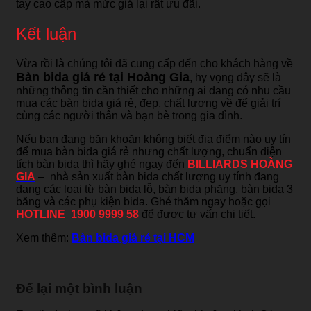
tay cao cấp mà mức giá lại rất ưu đãi.
Kết luận
Vừa rồi là chúng tôi đã cung cấp đến cho khách hàng về
Bàn bida giá rẻ tại Hoàng Gia
, hy vọng đây sẽ là
những thông tin cần thiết cho những ai đang có nhu cầu
mua các bàn bida giá rẻ, đẹp, chất lượng về để giải trí
cùng các người thân và bạn bè trong gia đình.
Nếu bạn đang băn khoăn không biết địa điểm nào uy tín
để mua bàn bida giá rẻ nhưng chất lượng, chuẩn diện
tích bàn bida thì hãy ghé ngay đến
BILLIARDS HOÀNG
GIA
– nhà sản xuất bàn bida chất lượng uy tính đang
dạng các loại từ bàn bida lỗ, bàn bida phăng, bàn bida 3
băng và các phụ kiện bida. Ghé thăm ngay hoặc gọi
HOTLINE 1900 9999 58
để được tư vấn chi tiết.
Xem thêm:
Bàn bida giá rẻ tại HCM
Để lại một bình luận