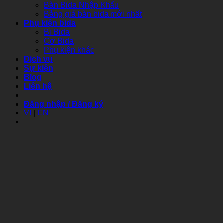
Bàn Bida Nhập Khẩu
Bảng giá bàn bida mới nhất
Phụ kiện bida
Bi Bida
Cơ Bida
Phụ kiện khác
Dịch vụ
Sự kiện
Blog
Liên hệ
Đăng nhập / Đăng ký
VI
|
EN