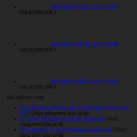
BÀN BIDA POOL LUX S SP04
Giá:
40,000,000
₫
BÀN BIDA LIBRE LUX S SP06
Giá:
30,000,000
₫
BÀN BIDA LIBRE LUX S SP05
Giá:
30,000,000
₫
Bài viết mới nhất
CLB JOL BILLIARDS LỰA CHỌN BÀN POOL LUX
ở
PRO
Chức năng bình luận bị tắt
CLB
Lê Thành Tiến tâm huyết mở phòng tập
Chức
ở
JOL
năng bình luận bị tắt
Lê
BILLIARDS
Tổng kết giải 3c nội bộ Billiards Hoàng Gia
Chức
Thành
ở
LỰA
năng bình luận bị tắt