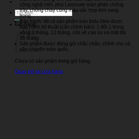
công nghệ mới, phủ Laminate toàn phần chống
trầy, chống cháy cùng màu sắc hợp kim sang
Tìm
trọng.
kiếm:
Bảo hành: tất cả sản phẩm bàn bida libre được
Giỏ hàng
bảo hành kỹ thuật (cân chỉnh bàn): 1 đổi 1 trong
vòng 6 tháng, 12 tháng, còn về cao su và mặt đá:
36 tháng
Sản phẩm được đóng gói chắc chắn, chỉnh chu và
vận chuyển toàn quốc.
Chưa có sản phẩm trong giỏ hàng.
Quay trở lại cửa hàng