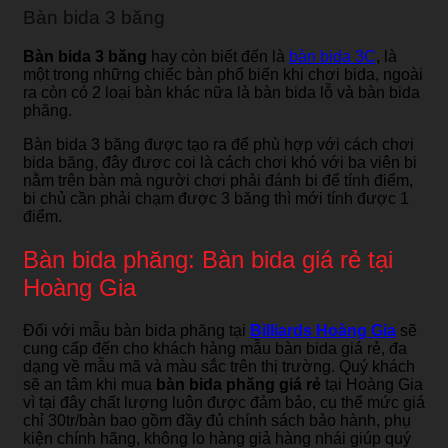
Bàn bida 3 băng
Bàn bida 3 băng
hay còn biết đến là
bàn bida 3C
, là
một trong những chiếc bàn phổ biến khi chơi bida, ngoài
ra còn có 2 loại bàn khác nữa là bàn bida lỗ và bàn bida
phăng.
Bàn bida 3 băng được tạo ra để phù hợp với cách chơi
bida băng, đây được coi là cách chơi khó với ba viên bi
nằm trên bàn mà người chơi phải đánh bi để tính điểm,
bi chủ cần phải chạm được 3 băng thì mới tính được 1
điểm.
Bàn bida phăng: Bàn bida giá rẻ tại
Hoàng Gia
Đối với mẫu bàn bida phăng tại
Billiards Hoàng Gia
sẽ
cung cấp đến cho khách hàng mẫu bàn bida giá rẻ, đa
dạng về mẫu mã và màu sắc trên thị trường. Quý khách
sẽ an tâm khi mua
bàn bida phăng giá rẻ
tại Hoàng Gia
vì tại đây chất lượng luôn được đảm bảo, cụ thể mức giá
chỉ 30tr/bàn bao gồm đầy đủ chính sách bảo hành, phụ
kiện chính hãng, không lo hàng giả hàng nhái giúp quý