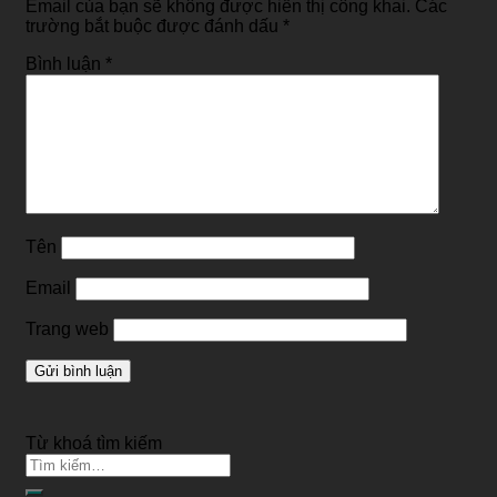
Email của bạn sẽ không được hiển thị công khai.
Các
trường bắt buộc được đánh dấu
*
Bình luận
*
Tên
Email
Trang web
Từ khoá tìm kiếm