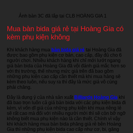
Ảnh bàn 3C đã lắp tại CLB HOÀNG GIA 1
Mua bàn bida giá rẻ tại Hoàng Gia có
kèm phụ kiện không
Khi khách hàng mua
bàn bida giá rẻ
tại Hoàng Gia đã
được bao gồm phụ kiện cơ bản, cao cấp, đầy đủ cho 6
người chơi. Nhiều khách hàng khi chỉ mới lướt ngang
giá bàn bida của Hoàng Gia đã vội đánh giá mắc hơn so
với thị trường, thế nhưng mức giá trên đã bao gồm
những phụ kiện cao cấp cần thiết mà khi mua hàng sẽ
kèm theo luôn, nếu suy ra thì đây là mức giá vô cùng
phải chăng.
Đây là dụng ý của nhà sản xuất
Billiards Hoàng Gia
khi
đã bao trọn luôn cả giá bàn bida với các phụ kiện bida đi
kèm, vì vốn dĩ giá của những phụ kiện khi mua riêng lẻ
sẽ rất cao mà đối với nhiều người mới thì sẽ còn bỡ ngỡ
không biết mua phụ kiện nào là cần thiết. Chính vì vậy
khi khách hàng mua bàn bida phăng giá rẻ bên Hoàng
Gia thì những phụ kiện bida cao cấp như cơ, bi, găng