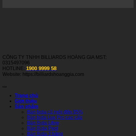
CÔNG TY TNHH BILLIARDS HOÀNG GIA MST:
0315497096
1900 9999 58
HOTLINE:
Website: https://billiardshoanggia.com
Trang chủ
Giới thiệu
Sản phẩm
Bàn bida cũ mới đến 95%
Bàn bida Lux Pro cao cấp
Bàn Bida Libre
Bàn Bida Pool
Bàn Bida 3 băng