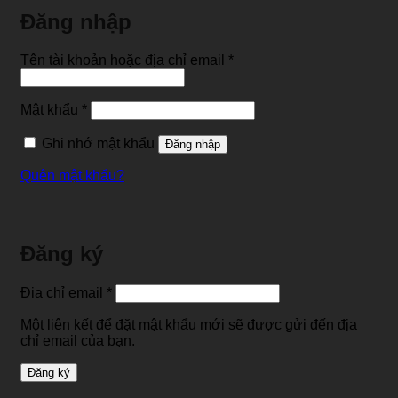
Đăng nhập
Bắt
Tên tài khoản hoặc địa chỉ email
*
buộc
Bắt
Mật khẩu
*
buộc
Ghi nhớ mật khẩu
Đăng nhập
Quên mật khẩu?
Đăng ký
Bắt
Địa chỉ email
*
buộc
Một liên kết để đặt mật khẩu mới sẽ được gửi đến địa
chỉ email của bạn.
Đăng ký